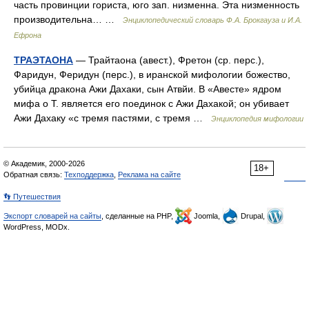
часть провинции гориста, юго зап. низменна. Эта низменность
производительна… …
Энциклопедический словарь Ф.А. Брокгауза и И.А.
Ефрона
ТРАЭТАОНА
— Трайтаона (авест.), Фретон (ср. перс.),
Фаридун, Феридун (перс.), в иранской мифологии божество,
убийца дракона Ажи Дахаки, сын Атвйи. В «Авесте» ядром
мифа о Т. является его поединок с Ажи Дахакой; он убивает
Ажи Дахаку «с тремя пастями, с тремя …
Энциклопедия мифологии
© Академик, 2000-2026
18+
Обратная связь:
Техподдержка
,
Реклама на сайте
👣 Путешествия
Экспорт словарей на сайты
, сделанные на PHP,
Joomla,
Drupal,
WordPress, MODx.