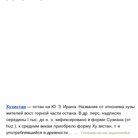
Хузистан
— остан на Ю. З. Ирана. Название от этнонима хузы
жителей вост. горной части остана. В др. перс, надписях
середины I тыс. до н. э. зафиксировано в форме Сузиана (от
huz ), к средним векам приобрело форму Ху зистан, т. е
употреблявшийся в древности… …
Географическая энциклопедия