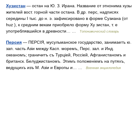
Хузистан
— остан на Ю. З. Ирана. Название от этнонима хузы
жителей вост. горной части остана. В др. перс, надписях
середины I тыс. до н. э. зафиксировано в форме Сузиана (от
huz ), к средним векам приобрело форму Ху зистан, т. е
употреблявшийся в древности… …
Топонимический словарь
Персия
— ПЕРСІЯ, мусульманское государство, занимаетъ ю.
зап. часть Азіи между Касп. моремъ, Перс. зал. и Инд.
океаномъ; граничитъ съ Турціей, Россіей, Афганистаномъ и
британск. Белуджистаномъ. Этимъ положеніемъ на путяхъ,
ведущихъ изъ М. Азіи и Европы и… …
Военная энциклопедия