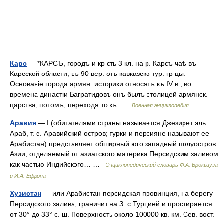
Карс
— *КАРСЪ, городъ и кр сть 3 кл. на р. Карсъ чаѣ въ
Карсской области, въ 90 вер. отъ кавказско тур. гр цы.
Основаніе города армян. историки относятъ къ IV в.; во
времена династіи Багратидовъ онъ былъ столицей армянск.
царства; потомъ, переходя то къ …
Военная энциклопедия
Аравия
— I (обитателями страны называется Джезирет эль
Араб, т. е. Аравийский остров; турки и персияне называют ее
Арабистан) представляет обширный юго западный полуостров
Азии, отделяемый от азиатского материка Персидским заливом
как частью Индийского… …
Энциклопедический словарь Ф.А. Брокгауза
и И.А. Ефрона
Хузистан
— или Арабистан персидская провинция, на берегу
Персидского залива; граничит на З. с Турцией и простирается
от 30° до 33° с. ш. Поверхность около 100000 кв. км. Сев. вост.